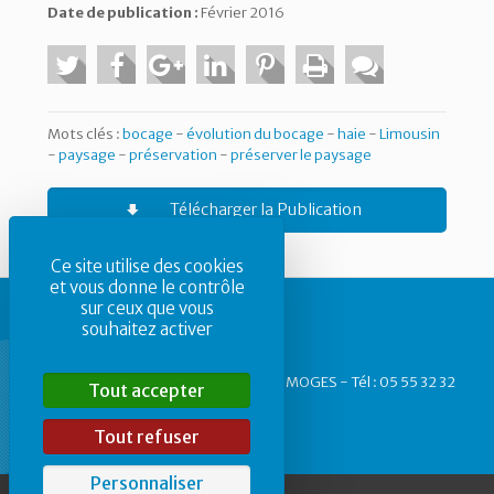
Date de publication :
Février 2016
Mots clés :
bocage
-
évolution du bocage
-
haie
-
Limousin
-
paysage
-
préservation
-
préserver le paysage
Télécharger la Publication
Ce site utilise des cookies
et vous donne le contrôle
sur ceux que vous
souhaitez activer
CAUE87 - 1, rue des Allois - 87 000 LIMOGES - Tél : 05 55 32 32
Tout accepter
40
Tout refuser
Personnaliser