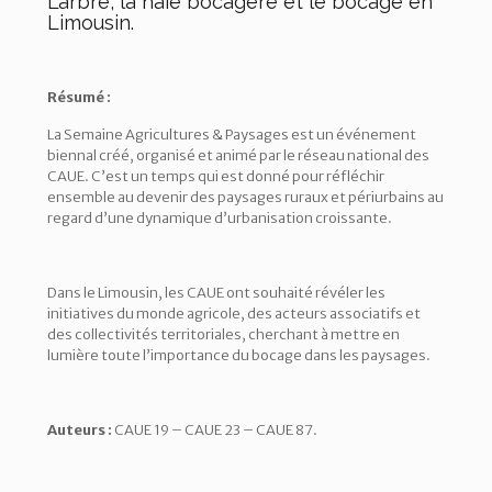
L’arbre, la haie bocagère et le bocage en
Limousin.
Résumé :
La Semaine Agricultures & Paysages est un événement
biennal créé, organisé et animé par le réseau national des
CAUE. C’est un temps qui est donné pour réfléchir
ensemble au devenir des paysages ruraux et périurbains au
regard d’une dynamique d’urbanisation croissante.
Dans le Limousin, les CAUE ont souhaité révéler les
initiatives du monde agricole, des acteurs associatifs et
des collectivités territoriales, cherchant à mettre en
lumière toute l’importance du bocage dans les paysages.
Auteurs :
CAUE 19 – CAUE 23 – CAUE 87.