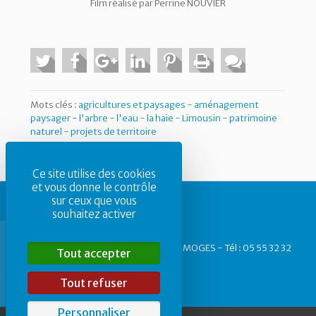
Film réalisé par Perrine NOUVIER
Mots clés :
agricultures et paysages
-
aménagement
paysager
-
l'arbre
-
l'eau
-
la haie
-
Limousin
-
patrimoine
naturel
-
projets de territoire
Ce site utilise des cookies
et vous donne le contrôle
sur ceux que vous
souhaitez activer
CAUE87 - 1, rue des Allois - 87 000 LIMOGES - Tél : 05 55 32 32
Tout accepter
40
Tout refuser
Personnaliser