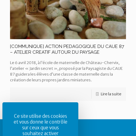
[COMMUNIQUE] ACTION PEDAGOGIQUE DU CAUE 87
– ATELIER CREATIF AUTOUR DU PAYSAGE
Le 6 avril 2018, à l’école de maternelle de Château-Chervix,
l’atelier « Jardin secret », proposé par la Paysagiste du CAUE
87 guidera les élèves d’une classe de maternelle dans la
création de leurs propres jardins miniatures.
Lire la suite
Ce site utilise des cookies
et vous donne le contrôle
sur ceux que vous
souhaitez activer