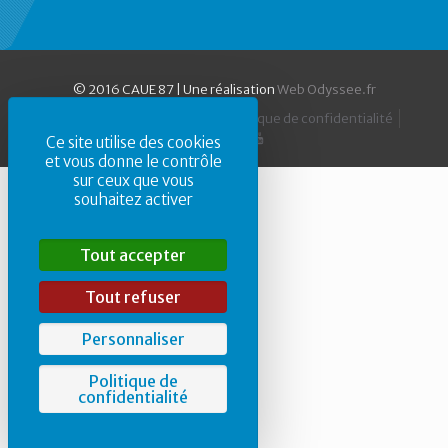
© 2016 CAUE 87 | Une réalisation
Web Odyssee.fr
Accueil
Mentions Légales
Politique de confidentialité
Ce site utilise des cookies
et vous donne le contrôle
sur ceux que vous
souhaitez activer
Tout accepter
Tout refuser
Personnaliser
Politique de
confidentialité