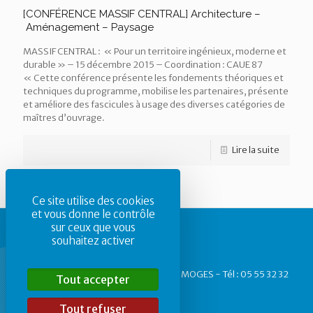
[CONFÉRENCE MASSIF CENTRAL] Architecture –
Aménagement – Paysage
MASSIF CENTRAL : « Pour un territoire ingénieux, moderne et
durable » – 15 décembre 2015 – Coordination : CAUE 87
« Cette conférence présente les fondements théoriques et
techniques du programme, mobilise les partenaires, présente
et améliore des fascicules à usage des diverses catégories de
maîtres d’ouvrage.
Lire la suite
Ce site utilise des cookies
et vous donne le contrôle
sur ceux que vous
souhaitez activer
CAUE87 - 1, rue des Allois - 87 000 LIMOGES - Tél : 05 55 32 32
Tout accepter
40
Tout refuser