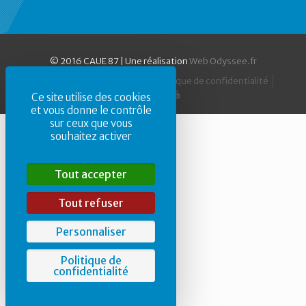
© 2016 CAUE 87 | Une réalisation
Web Odyssee.fr
Accueil
Mentions Légales
Politique de confidentialité
Ce site utilise des cookies
et vous donne le contrôle
sur ceux que vous
souhaitez activer
Tout accepter
Tout refuser
Personnaliser
Politique de
confidentialité