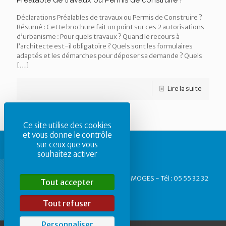
Déclarations Préalables de travaux ou Permis de Construire ?
Résumé : Cette brochure fait un point sur ces 2 autorisations
d’urbanisme : Pour quels travaux ? Quand le recours à
l’architecte est-il obligatoire ? Quels sont les formulaires
adaptés et les démarches pour déposer sa demande ? Quels
[…]
Lire la suite
Ce site utilise des cookies
et vous donne le contrôle
sur ceux que vous
souhaitez activer
CAUE87 - 1, rue des Allois - 87 000 LIMOGES - Tél : 05 55 32 32
Tout accepter
40
Tout refuser
Personnaliser