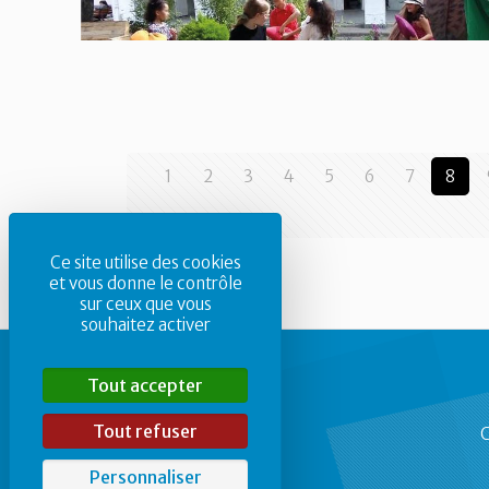
1
2
3
4
5
6
7
8
Ce site utilise des cookies
et vous donne le contrôle
sur ceux que vous
souhaitez activer
Tout accepter
Tout refuser
C
Personnaliser