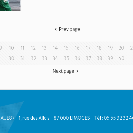
Prev page
9
10
11
12
13
14
15
16
17
18
19
20
2
30
31
32
33
34
35
36
37
38
39
40
Next page
AUE87 - 1, rue des Allois - 87 000 LIMOGES - Tél : 05 55 32 32 