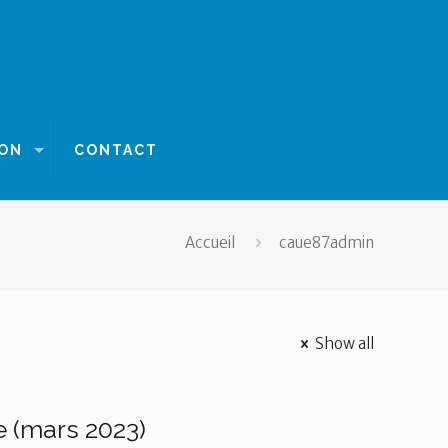
ION
CONTACT
Accueil
caue87admin
Show all
e (mars 2023)