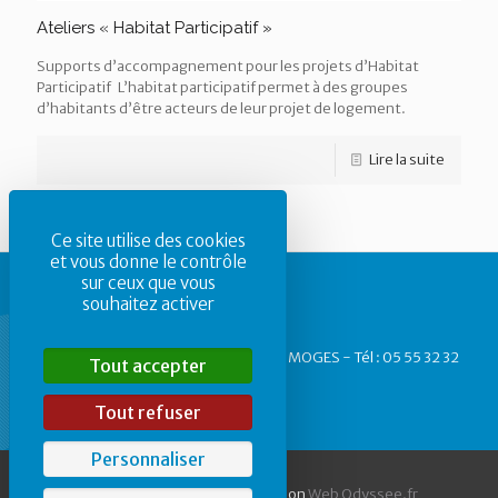
Ateliers « Habitat Participatif »
Supports d’accompagnement pour les projets d’Habitat
Participatif L’habitat participatif permet à des groupes
d’habitants d’être acteurs de leur projet de logement.
Lire la suite
Ce site utilise des cookies
et vous donne le contrôle
sur ceux que vous
souhaitez activer
CAUE87 - 1, rue des Allois - 87 000 LIMOGES - Tél : 05 55 32 32
Tout accepter
40
Tout refuser
Personnaliser
© 2016 CAUE 87 | Une réalisation
Web Odyssee.fr