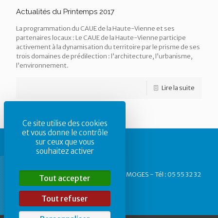
Actualités du Printemps 2017
La programmation du CAUE de la Haute-Vienne et ses
partenaires locaux : Le CAUE de la Haute-Vienne participe
activement à la dynamisation du territoire par le prisme de ses
trois domaines de prédilection : l’architecture, l’urbanisme,
l’environnement.
Lire la suite
Ce site utilise des cookies
et vous donne le contrôle
sur ceux que vous
souhaitez activer
CAUE87 - 1, rue des Allois - 87 000 LIMOGES - Tél : 05 55 32 32
Tout accepter
40
Tout refuser