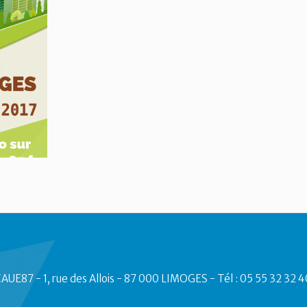
AUE87 - 1, rue des Allois - 87 000 LIMOGES - Tél : 05 55 32 32 