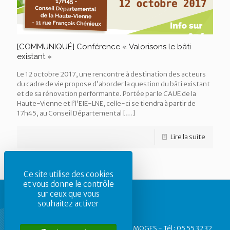
[COMMUNIQUÉ] Conférence « Valorisons le bâti
existant »
Le 12 octobre 2017, une rencontre à destination des acteurs
du cadre de vie propose d’aborder la question du bâti existant
et de sa rénovation performante. Portée par le CAUE de la
Haute-Vienne et l’l’EIE-LNE, celle-ci se tiendra à partir de
17h45, au Conseil Départemental
[…]
Lire la suite
Ce site utilise des cookies
et vous donne le contrôle
sur ceux que vous
souhaitez activer
CAUE87 - 1, rue des Allois - 87 000 LIMOGES - Tél : 05 55 32 32